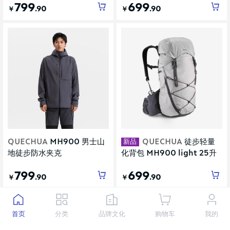
799
699
.90
.90
￥
￥
新品
QUECHUA
MH900 男士山
QUECHUA
徒步轻量
地徒步防水夹克
化背包 MH900 light 25升
灰色
799
699
.90
.90
￥
￥
首页
分类
品牌文化
购物车
我的