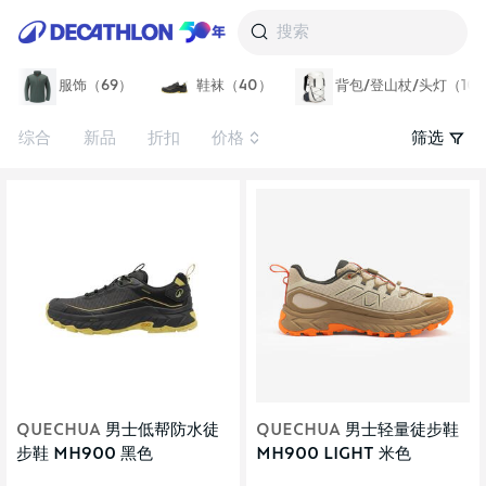
搜索
服饰（69）
鞋袜（40）
背包/登山杖/头灯（10
综合
新品
折扣
价格
筛选
QUECHUA
男士低帮防水徒
QUECHUA
男士轻量徒步鞋
步鞋 MH900 黑色
MH900 LIGHT 米色