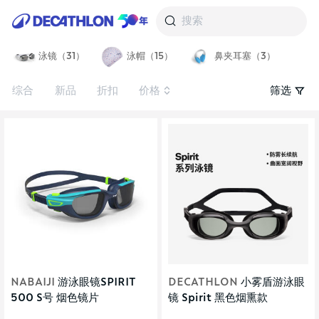
搜索
泳镜（31）
泳帽（15）
鼻夹耳塞（3）
综合
新品
折扣
价格
筛选
NABAIJI
游泳眼镜SPIRIT
DECATHLON
小雾盾游泳眼
500 S号 烟色镜片
镜 Spirit 黑色烟熏款
Green/Blue