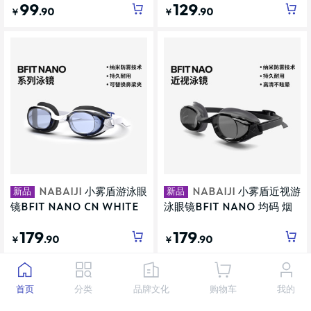
99
129
.90
.90
￥
￥
新品
新品
NABAIJI
小雾盾游泳眼
NABAIJI
小雾盾近视游
镜BFIT NANO CN WHITE
泳眼镜BFIT NANO 均码 烟
BLUE
色镜片 Black
179
179
.90
.90
￥
￥
首页
分类
品牌文化
购物车
我的