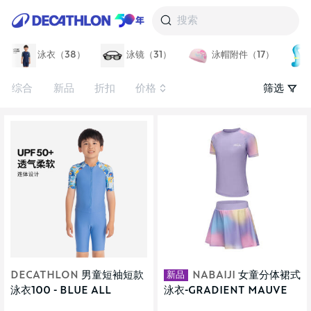
搜索
泳衣（38）
泳镜（31）
泳帽附件（17）
综合
新品
折扣
价格
筛选
新品
DECATHLON
男童短袖短款
NABAIJI
女童分体裙式
泳衣100 - BLUE ALL
泳衣-GRADIENT MAUVE
COMIC