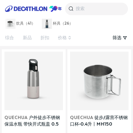
搜索
炊具（41）
杯具（26）
综合
新品
折扣
价格
筛选
QUECHUA
户外徒步不锈钢
QUECHUA
徒步/露营不锈钢
保温水瓶 带快开式瓶盖 0.5
口杯-0.4升丨MH150
升