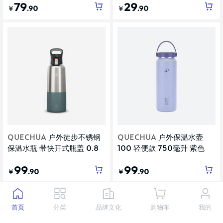
79
29
.90
.90
￥
￥
QUECHUA
户外徒步不锈钢
QUECHUA
户外保温水壶
保温水瓶 带快开式瓶盖 0.8
100 轻便款 750毫升 紫色
升
99
99
.90
.90
￥
￥
首页
分类
品牌文化
购物车
我的