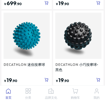
699
19
.90
.90
￥
￥
DECATHLON
迷你按摩球
DECATHLON
小巧按摩球-
黑色
19
19
.90
.90
￥
￥
首页
分类
品牌文化
购物车
我的