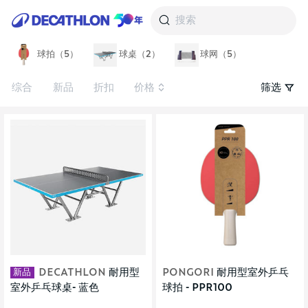
搜索
球拍（5）
球桌（2）
球网（5）
综合
新品
折扣
价格
筛选
新品
DECATHLON
耐用型
PONGORI
耐用型室外乒乓
室外乒乓球桌- 蓝色
球拍 - PPR100