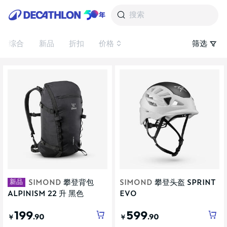
搜索
综合
新品
折扣
价格
筛选
新品
SIMOND
攀登背包
SIMOND
攀登头盔 SPRINT
ALPINISM 22 升 黑色
EVO
199
599
.90
.90
￥
￥