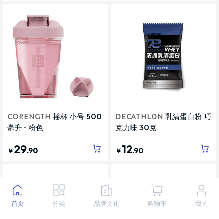
CORENGTH
摇杯 小号 500
DECATHLON
乳清蛋白粉 巧
毫升 - 粉色
克力味 30克
29
12
.90
.90
￥
￥
首页
分类
品牌文化
购物车
我的