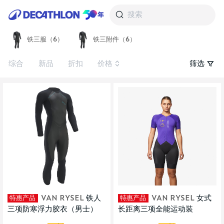
搜索
铁三服（6）
铁三附件（6）
综合
新品
折扣
价格
筛选
特惠产品
特惠产品
VAN RYSEL
铁人
VAN RYSEL
女式
三项防寒浮力胶衣（男士）
长距离三项全能运动装