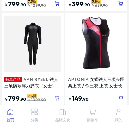
7.3折
5.8折
799
399
.90
.90
￥
￥
￥
1099
.90
￥
699
.90
特惠产品
VAN RYSEL
铁人
APTONIA
女式铁人三项长距
三项防寒浮力胶衣（女士）
离上装 / 铁三衣 上装 女士长
距离
7.3折
799
149
.90
.90
￥
￥
￥
1099
.90
首页
分类
品牌文化
购物车
我的