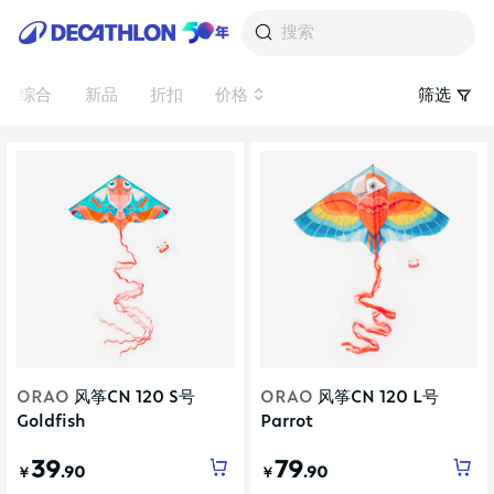
搜索
综合
新品
折扣
价格
筛选
ORAO
风筝CN 120 S号
ORAO
风筝CN 120 L号
Goldfish
Parrot
39
79
.90
.90
￥
￥