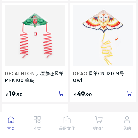
DECATHLON
儿童静态风筝
ORAO
风筝CN 120 M号
MFK100 蜂鸟
Owl
19
49
.90
.90
￥
￥
首页
分类
品牌文化
购物车
我的