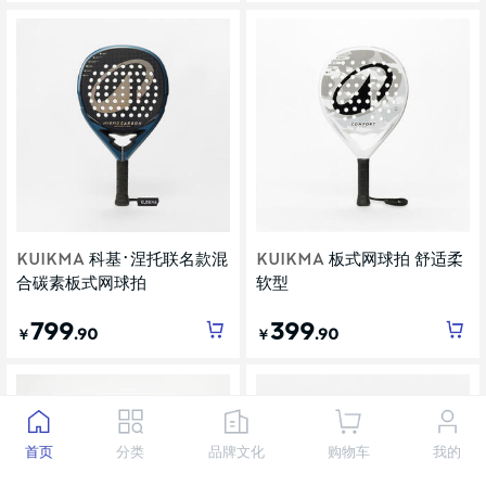
KUIKMA
科基·涅托联名款混
KUIKMA
板式网球拍 舒适柔
合碳素板式网球拍
软型
799
399
.90
.90
￥
￥
首页
分类
品牌文化
购物车
我的