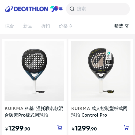
搜索
综合
新品
折扣
价格
筛选
KUIKMA
科基·涅托联名款混
KUIKMA
成人控制型板式网
合碳素Pro板式网球拍
球拍 Control Pro
1299
1299
.90
.90
￥
￥