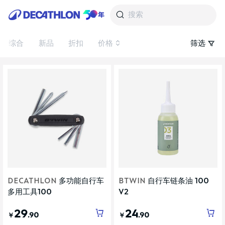
搜索
综合
新品
折扣
价格
筛选
DECATHLON
多功能自行车
BTWIN
自行车链条油 100
多用工具100
V2
29
24
.90
.90
￥
￥