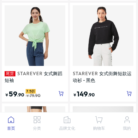
尾货
STAREVER
女式舞蹈
STAREVER
女式街舞短款运
短袖
动衫 - 黑色
7.5折
59
149
.90
.90
￥
￥
￥
79
.90
首页
分类
品牌文化
购物车
我的