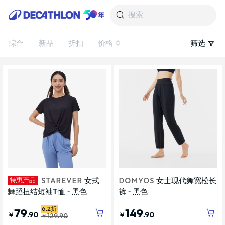
搜索
综合
新品
折扣
价格
筛选
特惠产品
STAREVER
女式
DOMYOS
女士现代舞宽松长
舞蹈扭结短袖T恤 - 黑色
裤 - 黑色
6.2折
79
149
.90
.90
￥
￥
￥
129
.90