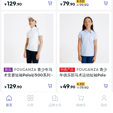
8.0折
129
79
.90
.90
￥
￥
￥
99
.90
新品
特惠产品
FOUGANZA
青少年马
FOUGANZA
青少
术竞赛短袖Polo衫500系列 -
年俱乐部马术运动短袖Polo
白色
衫 淡紫色
6.3折
129
49
.90
.90
￥
￥
￥
79
.90
首页
分类
品牌文化
购物车
我的