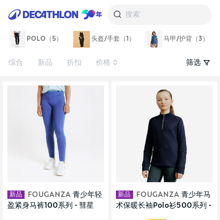
搜索
POLO（5）
头盔/手套（1）
马甲/护背（3）
综合
新品
折扣
价格
筛选
新品
新品
FOUGANZA
青少年轻
FOUGANZA
青少年马
盈紧身马裤100系列 - 彗星
术保暖长袖Polo衫500系列 -
蓝/青瓷绿
深蓝色