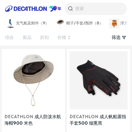
搜索
充气船及附件（9）
帽子/手套/围脖（8）
浮力背
综合
新品
折扣
价格
筛选
DECATHLON
成人防泼水航
DECATHLON
成人帆船露指
海帽900 米色
手套500 烟熏黑