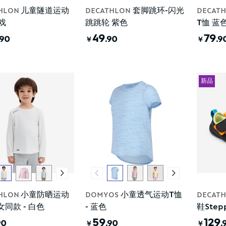
儿童隧道运动
套脚跳环-闪光
HLON
DECATHLON
DECAT
戏
跳跳轮 紫色
T恤 蓝
49
79
.90
.90
.9
￥
￥
新品
小童防晒运动
小童透气运动T恤
HLON
DOMYOS
DECAT
女同款 - 白色
- 蓝色
鞋Step
59
129
90
.90
.
￥
￥