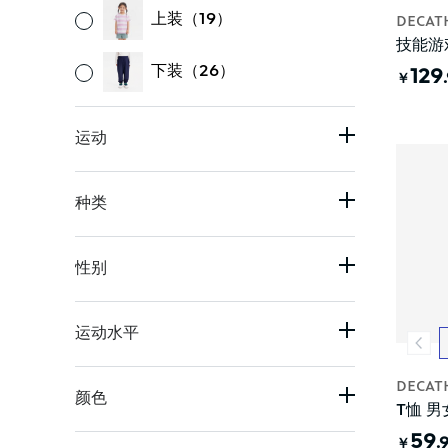
上装（19）
DECAT
技能游
下装（26）
129
￥
运动
儿童体育基础（75）
种类
幼童体操（58）
长裤（20）
性别
青少年健身（11）
跳绳（6）
男婴（48）
艺术体操（11）
运动水平
短袖T恤（6）
女婴（40）
蹦床（6）
初阶（10）
短裤（5）
DECAT
颜色
男童（18）
跑酷运动（4）
T恤 男
各种程度（8）
外套（5）
59
.
￥
女童（18）