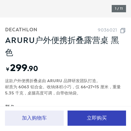
1 / 11
DECATHLON
9036021
ARURU户外便携折叠露营桌 黑
色
299
.90
￥
这款户外便携折叠桌由 ARURU 品牌研发团队打造。
材质为 6063 铝合金。收纳体积小巧，仅 66×27×15 厘米，重量
5.35 千克，桌腿高度可调，自带收纳袋。
颜色
加入购物车
立即购买
首页
分类
品牌文化
购物车
我的