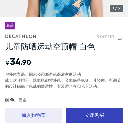
1 / 6
新品
DECATHLON
9001110
儿童防晒运动空顶帽 白色
34
.90
￥
户外体育课、周末公园郊游或课后家庭活动
戴上这顶帽子，既能抵御紫外线，又能保持凉爽，其轻便、可调节
的设计确保了佩戴的舒适性，非常适合在阳光下活动。
颜色
雪白
加入购物车
立即购买
首页
分类
品牌文化
购物车
我的