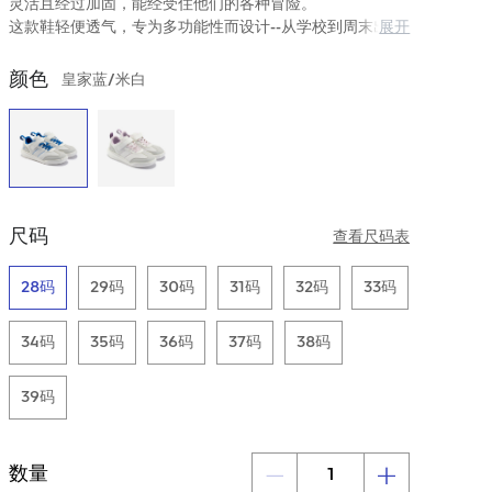
灵活且经过加固，能经受住他们的各种冒险。
这款鞋轻便透气，专为多功能性而设计--从学校到周末出
展开
游，都能舒适地过渡，让孩子们轻松玩耍。
颜色
皇家蓝/米白
尺码
查看尺码表
28码
29码
30码
31码
32码
33码
34码
35码
36码
37码
38码
39码
数量