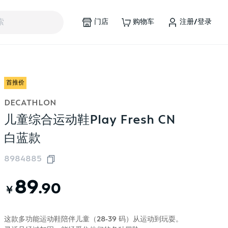
门店
购物车
注册/登录
索
首推价
DECATHLON
儿童综合运动鞋Play Fresh CN
白蓝款
8984885
89
.90
￥
这款多功能运动鞋陪伴儿童（28-39 码）从运动到玩耍。