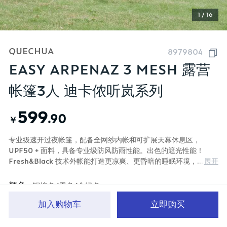
1 / 16
QUECHUA
8979804
EASY ARPENAZ 3 MESH 露营
帐篷3人 迪卡侬听岚系列
599
.90
￥
专业级速开过夜帐篷，配备全网纱内帐和可扩展天幕休息区，
UPF50 + 面料，具备专业级防风防雨性能。出色的遮光性能！
展开
Fresh&Black 技术外帐能打造更凉爽、更昏暗的睡眠环境，
UPF50 + 防晒指数，5 级抗风，防水性能为每小时每平方米 200
毫米。（新老交替，包装图和fresh&blask标签更新）
颜色
铜棕色/黑色/金绿色
加入购物车
立即购买
首页
分类
品牌文化
购物车
我的