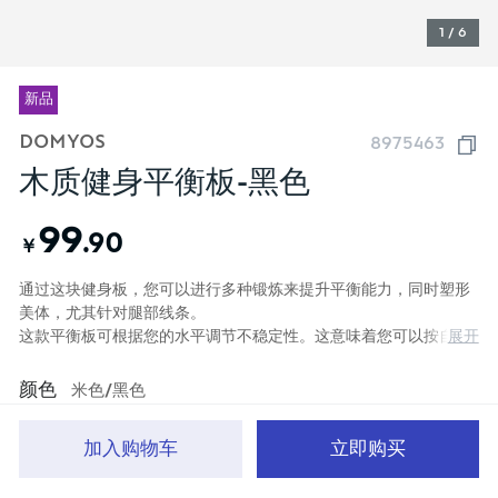
1 / 6
新品
DOMYOS
8975463
木质健身平衡板-黑色
99
.90
￥
通过这块健身板，您可以进行多种锻炼来提升平衡能力，同时塑形
美体，尤其针对腿部线条。
展开
这款平衡板可根据您的水平调节不稳定性。这意味着您可以按自己
的节奏进阶，有效锻炼下肢70%的肌肉群。最大承重：110千克。
颜色
米色/黑色
加入购物车
立即购买
首页
分类
品牌文化
购物车
我的