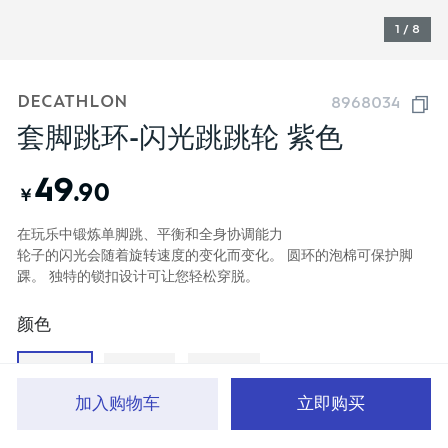
1 / 8
DECATHLON
8968034
套脚跳环-闪光跳跳轮 紫色
49
.90
￥
在玩乐中锻炼单脚跳、平衡和全身协调能力
轮子的闪光会随着旋转速度的变化而变化。 圆环的泡棉可保护脚
踝。 独特的锁扣设计可让您轻松穿脱。
颜色
加入购物车
立即购买
首页
分类
品牌文化
购物车
我的