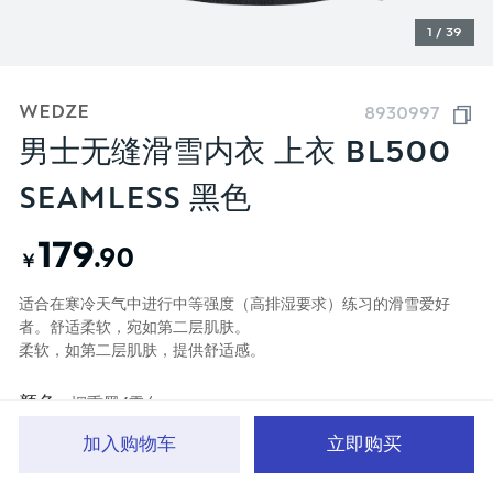
1 / 39
WEDZE
8930997
男士无缝滑雪内衣 上衣 BL500
SEAMLESS 黑色
179
.90
￥
适合在寒冷天气中进行中等强度（高排湿要求）练习的滑雪爱好
者。舒适柔软，宛如第二层肌肤。
柔软，如第二层肌肤，提供舒适感。
颜色
烟熏黑/雪白
加入购物车
立即购买
首页
分类
品牌文化
购物车
我的