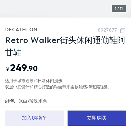
1 / 11
DECATHLON
8927877
Retro Walker街头休闲通勤鞋阿
甘鞋
249
.90
￥
适用于城市通勤和日常休闲漫步
双层中底设计和精心打造的鞋面带来柔软触感和缓震踏感。
颜色
米白/珍珠米色
加入购物车
立即购买
首页
分类
品牌文化
购物车
我的