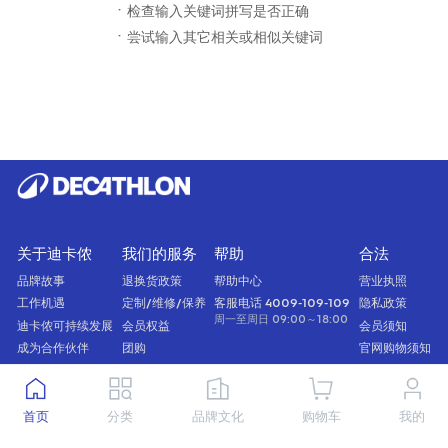
· 检查输入关键词拼写是否正确
· 尝试输入其它相关或相似关键词
关于迪卡侬
我们的服务
帮助
合法
品牌故事
退换货政策
帮助中心
营业执照
工作机遇
定制/维修/保养
客服电话 4009-109-109
隐私政策
周一至周日 09:00～18:00
迪卡侬可持续发展
会员权益
会员须知
成为合作伙伴
团购
官网购物须知
礼品卡
首页
分类
品牌文化
购物车
我的