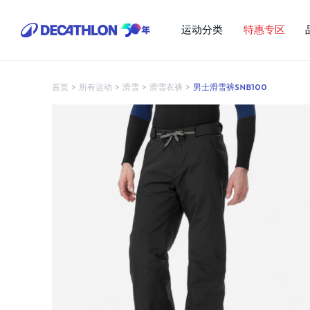
运动分类
特惠专区
首页
>
所有运动
>
滑雪
>
滑雪衣裤
>
男士滑雪裤SNB100