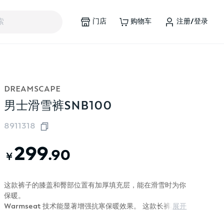
门店
购物车
注册/登录
索
DREAMSCAPE
男士滑雪裤SNB100
8911318
299
.90
￥
这款裤子的膝盖和臀部位置有加厚填充层，能在滑雪时为你
保暖。
Warmseat 技术能显著增强抗寒保暖效果。 这款长裤具有
展开
防水透气效果。