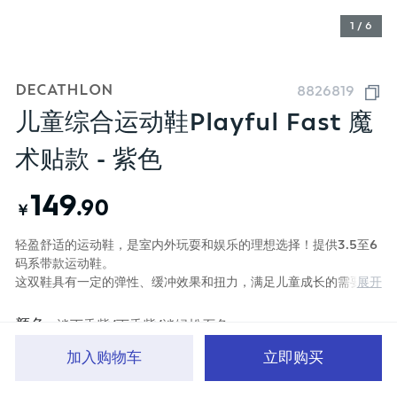
1 / 6
DECATHLON
8826819
儿童综合运动鞋Playful Fast 魔
术贴款 - 紫色
149
.90
￥
轻盈舒适的运动鞋，是室内外玩耍和娱乐的理想选择！提供3.5至6
码系带款运动鞋。
展开
这双鞋具有一定的弹性、缓冲效果和扭力，满足儿童成长的需要。
儿童就应该比成人得到更多的关爱。
颜色
淡丁香紫/丁香紫/淡绿松石色
加入购物车
立即购买
首页
分类
品牌文化
购物车
我的