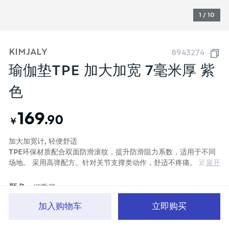
1 / 10
KIMJALY
8943274
瑜伽垫TPE 加大加宽 7毫米厚 紫
色
169
.90
￥
加大加宽计, 轻便舒适
TPE环保材质配合双面防滑滚纹，提升防滑阻力系数，适用于不同
展开
场地。 采用高弹配方。针对关节支撑类动作，舒适不疼痛。 通过
体位线设计，引导快速入门，精准练习。
颜色
烟熏紫
加入购物车
立即购买
首页
分类
品牌文化
购物车
我的