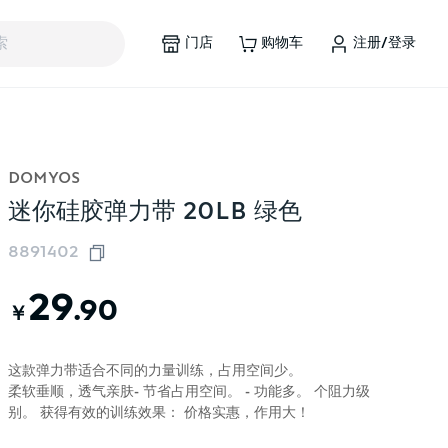
门店
购物车
注册/登录
索
DOMYOS
迷你硅胶弹力带 20LB 绿色
8891402
29
.90
￥
这款弹力带适合不同的力量训练，占用空间少。
柔软垂顺，透气亲肤- 节省占用空间。 - 功能多。 个阻力级
别。 获得有效的训练效果： 价格实惠，作用大！