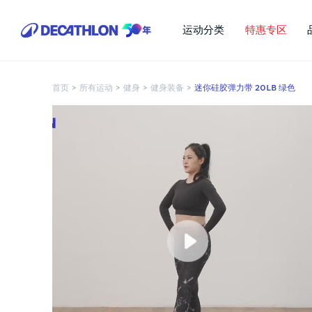
运动分类
特惠专区
首页
>
所有运动
>
健身
>
健身装备
>
迷你硅胶弹力带 20LB 绿色