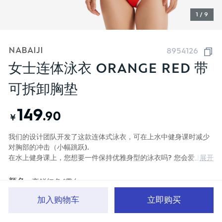
1 / 9
NABAIJI
8954126
女士连体泳衣 ORANGE RED 带
可拆卸胸垫
149
.90
￥
我们的设计团队开发了这款连体式泳衣，可在上水中健身课时减少
对胸部的冲击（小幅跳跃).
展开
在水上健身课上，您想要一件保持优雅身型的泳衣吗? 您会爱上它
的罗纹质地, V领以及后背，集成胸罩可以为您提供良好支撑.
颜色
亮鲜红色/雪白
加入购物车
立即购买
首页
分类
品牌文化
购物车
我的