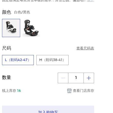
固定器满足每类滑雪单板的需求：滑雪公园、偏远地区、雪
展开
道或雪道外，它提供出色的支撑和缓震。
颜色
白色/黑色
尺码
查看尺码表
L（鞋码42-47）
M（鞋码38-41）
数量
线上库存
16
查看门店库存
加入购物车