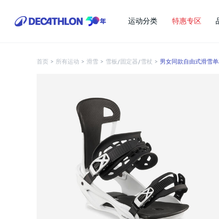
运动分类
特惠专区
首页
>
所有运动
>
滑雪
>
雪板/固定器/雪杖
>
男女同款自由式滑雪单板固定