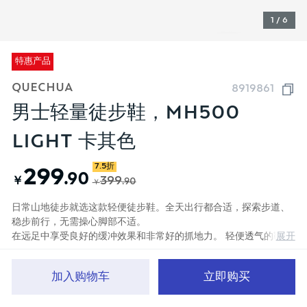
1 / 6
特惠产品
QUECHUA
8919861
男士轻量徒步鞋，MH500
LIGHT 卡其色
7.5折
299
.90
￥
399
.90
￥
日常山地徒步就选这款轻便徒步鞋。全天出行都合适，探索步道、
稳步前行，无需操心脚部不适。
展开
在远足中享受良好的缓冲效果和非常好的抓地力。 轻便透气的鞋
面，带有弹性内里，是这款MH500轻便徒步鞋的优势所在。
颜色
金绿色/苍穹绿
加入购物车
立即购买
首页
分类
品牌文化
购物车
我的