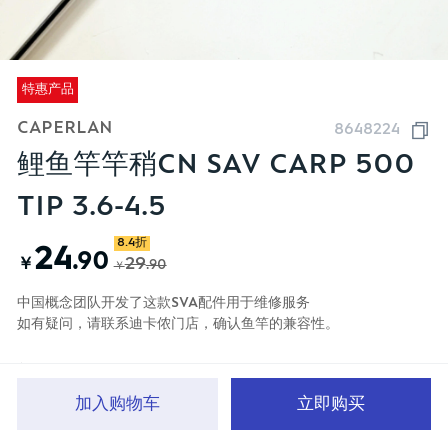
特惠产品
CAPERLAN
8648224
鲤鱼竿竿稍CN SAV CARP 500
TIP 3.6-4.5
8.4折
24
.90
￥
29
.90
￥
中国概念团队开发了这款SVA配件用于维修服务
如有疑问，请联系迪卡侬门店，确认鱼竿的兼容性。
颜色
加入购物车
立即购买
首页
分类
品牌文化
购物车
我的