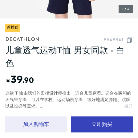
1 / 4
首推价
DECATHLON
8548941
儿童透气运动T恤 男女同款 - 白
色
39
.90
￥
这款 T 恤由我们的田径设计师推出，适合儿童穿着。适合在暖和的
天气里穿着，可以在学校、运动场所穿着，很好地满足奔跑、跳跃
展开
以及投掷等需求。
在寻找一款价格合理的透气 T 恤吗？ 这款 T 恤的面料可有效排
湿，是孩子运动时的好朋友。
颜色
雪白
加入购物车
立即购买
首页
分类
品牌文化
购物车
我的