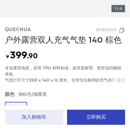
1 / 6
QUECHUA
8989240
户外露营双人充气气垫 140 棕色
399
.90
￥
专业露营地垫，采用 TPU 材料制成，提供更耐用、更舒适的睡眠
体验。
展开
气垫打开尺寸200 x 140 x 12 厘米。非常结实耐用的充气床垫，不
含 PVC。平整的睡眠表面，舒适惬意。
颜色
铜棕色/烟熏黑
加入购物车
立即购买
首页
分类
品牌文化
购物车
我的