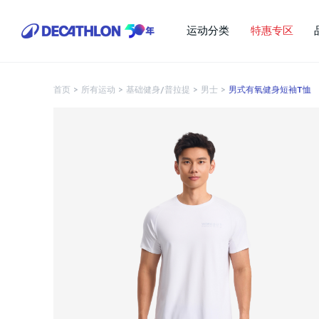
运动分类
特惠专区
首页
>
所有运动
>
基础健身/普拉提
>
男士
>
男式有氧健身短袖T恤