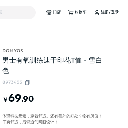
门店
购物车
注册/登录
索
DOMYOS
男士有氧训练速干印花T恤 - 雪白
色
8973455
69
.90
￥
体现科技元素，穿着舒适。还有额外的好处？物有所值！
干爽舒适，后背透气网眼设计！