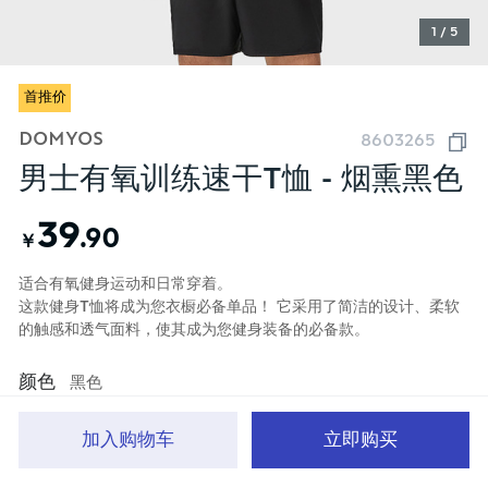
1 / 5
首推价
DOMYOS
8603265
男士有氧训练速干T恤 - 烟熏黑色
39
.90
￥
适合有氧健身运动和日常穿着。
这款健身T恤将成为您衣橱必备单品！ 它采用了简洁的设计、柔软
的触感和透气面料，使其成为您健身装备的必备款。
颜色
黑色
加入购物车
立即购买
首页
分类
品牌文化
购物车
我的