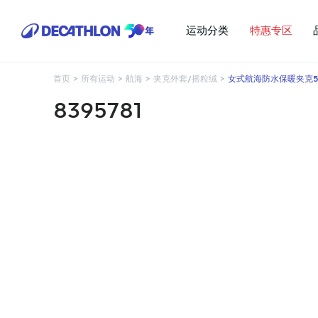
运动分类
特惠专区
首页
>
所有运动
>
航海
>
夹克外套/摇粒绒
>
女式航海防水保暖夹克500 
8395781