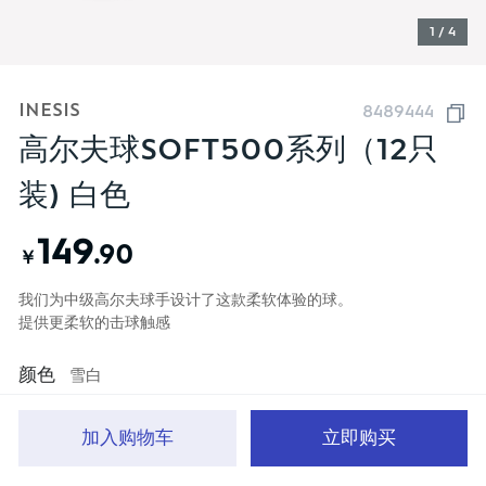
1 / 4
INESIS
8489444
高尔夫球SOFT500系列（12只
装) 白色
149
.90
￥
我们为中级高尔夫球手设计了这款柔软体验的球。
提供更柔软的击球触感
颜色
雪白
加入购物车
立即购买
首页
分类
品牌文化
购物车
我的