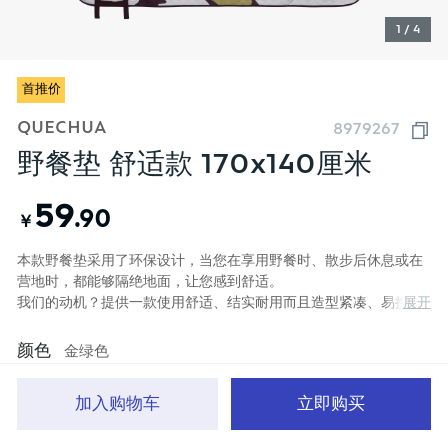
1 / 4
首推价
QUECHUA
8979267
野餐垫 舒适款 170x140厘米
59
.90
￥
本款野餐垫采用了环保设计，当您在享用野餐时、散步后休息或在
营地时，都能够隔绝地面，让您感到舒适。
展开
我们的动机？提供一款使用舒适、结实耐用而且造型紧凑、易携带
的野餐垫。防泼水覆面层，有效隔离潮湿地面。
颜色
金绿色
加入购物车
立即购买
首页
分类
品牌文化
购物车
我的