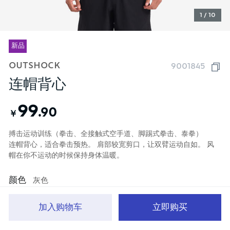
1 / 10
新品
OUTSHOCK
9001845
连帽背心
99
.90
￥
搏击运动训练（拳击、全接触式空手道、脚踢式拳击、泰拳）
连帽背心，适合拳击预热。 肩部较宽剪口，让双臂运动自如。 风
帽在你不运动的时候保持身体温暖。
颜色
灰色
加入购物车
立即购买
首页
分类
品牌文化
购物车
我的