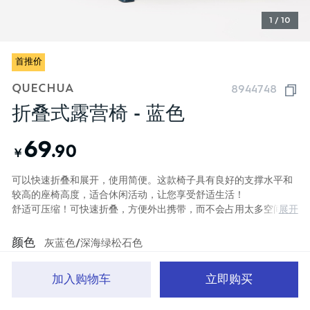
1 / 10
首推价
QUECHUA
8944748
折叠式露营椅 - 蓝色
69
.90
￥
可以快速折叠和展开，使用简便。这款椅子具有良好的支撑水平和
较高的座椅高度，适合休闲活动，让您享受舒适生活！
展开
舒适可压缩！可快速折叠，方便外出携带，而不会占用太多空间
（75x15x15 厘米）。内置束带，方便携带。
颜色
灰蓝色/深海绿松石色
加入购物车
立即购买
首页
分类
品牌文化
购物车
我的