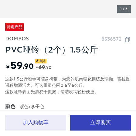
1 / 3
特惠产品
DOMYOS
8336572
PVC哑铃（2个）1.5公斤
8.6折
59
.90
￥
69
.90
￥
这款1.5公斤哑铃可随身携带，为您的肌肉强化训练及瑜伽、普拉提
课程增添活力。可选重量范围0.5至5公斤。
这款哑铃表面光滑易于抓握，清洁收纳轻松便捷。
颜色
紫色/李子色
加入购物车
立即购买
首页
分类
品牌文化
购物车
我的