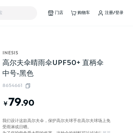
门店
购物车
注册/登录
索
INESIS
高尔夫伞晴雨伞UPF50+ 直柄伞
中号-黑色
8654661
79
.90
￥
我们设计这款高尔夫伞，保护高尔夫球手在高尔夫球场上免
受雨淋或日晒。