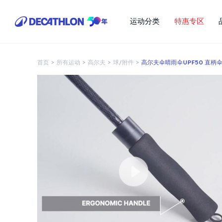
运动分类
特惠专区
首页
>
所有运动
>
高尔夫
>
球/附件
>
高尔夫伞晴雨伞UPF50 直柄伞